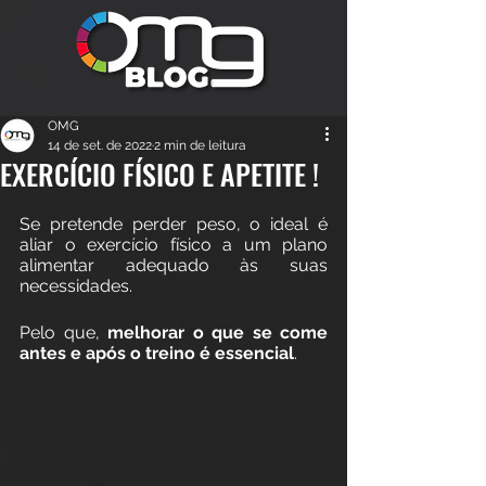
OMG
14 de set. de 2022
2 min de leitura
EXERCÍCIO FÍSICO E APETITE !
Se pretende perder peso, o ideal é 
aliar o exercício físico a um plano 
alimentar adequado às suas 
necessidades. 
Pelo que, 
melhorar o que se come 
antes e após o treino é essencial
. 