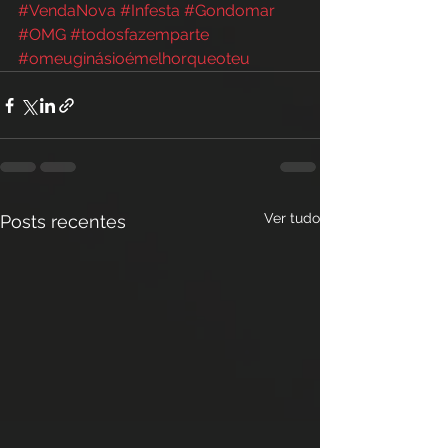
#VendaNova
#Infesta
#Gondomar
#OMG
#todosfazemparte
#omeuginásioémelhorqueoteu
Ver tudo
Posts recentes