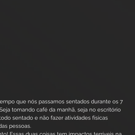
Seja tomando café da manhã, seja no escritório 
 todo sentado e não fazer atividades físicas  
das pessoas. 
nto! Essas duas coisas tem impactos terríveis na 