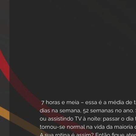
 7 horas e meia – essa é a média de tempo que nós passamos sentados durante os 7 
dias na semana, 52 semanas no ano. 
ou assistindo TV à noite: passar o dia
tornou-se normal na vida da maioria 
A sua rotina é assim? Então fique ate