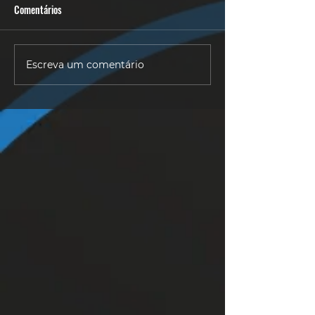
Comentários
6 Dicas - BODY CO
6 Dicas - Personal Training
Escreva um comentário