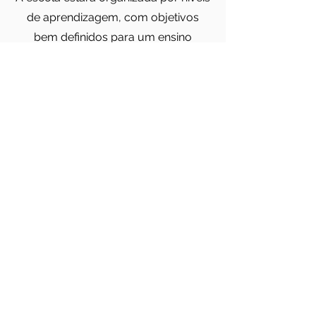
de aprendizagem, com objetivos
bem definidos para um ensino
seguro e eficaz,
respeitando sempre a individualidade
de cada criança.
Como esta escola valoriza e
salvaguarda a qualidade de ensino e
do desenvolvimento da criança, a
lotação máxima por aula será de 8
alunos. Caso exceda este número
automaticamente o número de
professores também aumenta.
Mapa de Aulas
Descarregue aqui o nosso mapa
de aulas e conheça todos os
horários disponiveis