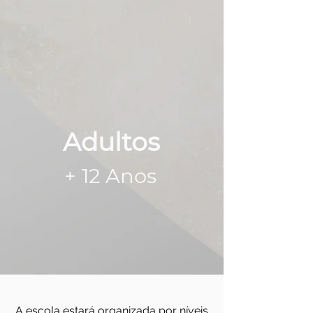
Adultos
+ 12 Anos
A escola estará organizada por níveis