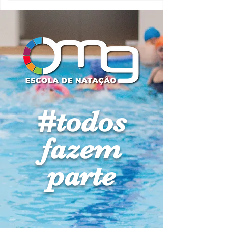
#todos
fazem
parte