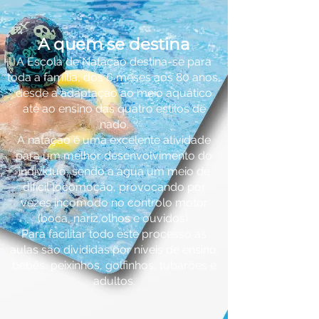
A quem se destina
A Escola de Natação destina-se para
toda a família, dos 6 meses aos 80 anos,
desde a adaptação ao meio aquático
até ao ensino das quatro estilos de
nado.
A natação é uma excelente atividade
para um melhor desenvolvimento do
individuo, sendo a água um meio de
difícil locomoção, provocando por
vezes incomodo no controlo motor
(boca, nariz,olhos e ouvidos).
Para facilitar todo este processo as
aulas são divididas por níveis de ensino:
bebés, peixinhos, golfinhos, tubarões e
adultos.