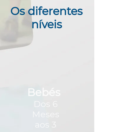
Os diferentes
níveis
Bebés
Dos 6
Meses
aos 3