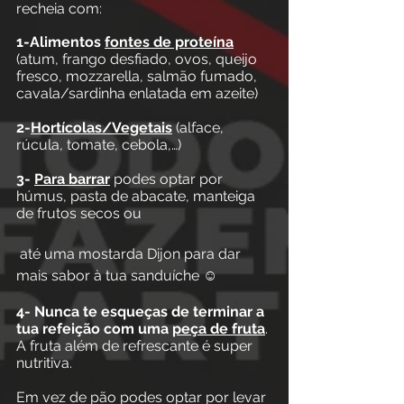
recheia com:
1-Alimentos 
fontes de proteína
(atum, frango desfiado, ovos, queijo 
fresco, mozzarella, salmão fumado, 
cavala/sardinha enlatada em azeite)
2-
Hortícolas/Vegetais
 (alface, 
rúcula, tomate, cebola,…)
3- 
Para barrar
 podes optar por 
húmus, pasta de abacate, manteiga 
de frutos secos ou
 até uma mostarda Dijon para dar 
mais sabor à tua sanduíche ☺
4- Nunca te esqueças de terminar a 
tua refeição com uma 
peça de fruta
. 
A fruta além de refrescante é super 
nutritiva.
Em vez de pão podes optar por levar 