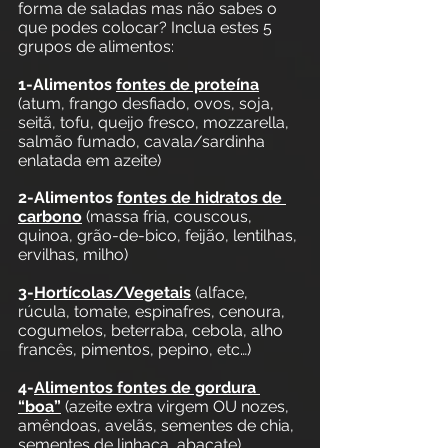
forma de saladas mas não sabes o 
que podes colocar? Inclua estes 5 
grupos de alimentos:
1-Alimentos 
fontes de proteína
(atum, frango desfiado, ovos, soja, 
seitã, tofu, queijo fresco, mozzarella, 
salmão fumado, cavala/sardinha 
enlatada em azeite)
2-Alimentos 
fontes de hidratos de 
carbono
 (massa fria, couscous, 
quinoa, grão-de-bico, feijão, lentilhas, 
ervilhas, milho)
3-
Hortícolas/Vegetais
 (alface, 
rúcula, tomate, espinafres, cenoura, 
cogumelos, beterraba, cebola, alho 
francês, pimentos, pepino, etc…)
4-
Alimentos fontes de gordura 
“boa”
 (azeite extra virgem OU nozes, 
amêndoas, avelãs, sementes de chia, 
sementes de linhaça, abacate)