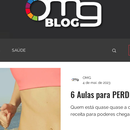
s
SAÚDE
OMG
4 de mai. de 2023
6 Aulas para PER
Quem está quase quase a 
receita para poderes chegar