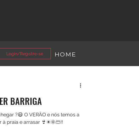
HOME
Login/Registre-se
DER BARRIGA
chegar ?😃 O VERÃO e nós temos a
 à praia e arrasar 👙☀🌞🩳!!