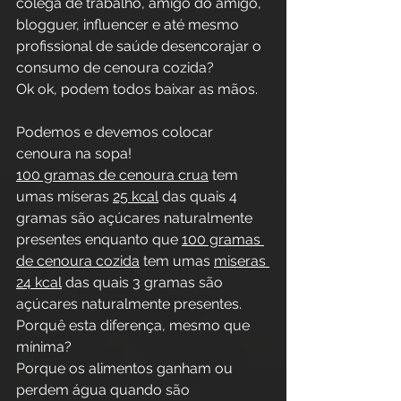
colega de trabalho, amigo do amigo, 
blogguer, influencer e até mesmo 
profissional de saúde desencorajar o 
consumo de cenoura cozida? 
Ok ok, podem todos baixar as mãos.
Podemos e devemos colocar 
cenoura na sopa! 
100 gramas de cenoura crua
 tem 
umas míseras 
25 kcal
 das quais 4 
gramas são açúcares naturalmente 
presentes enquanto que 
100 gramas 
de cenoura cozida
 tem umas 
miseras 
24 kcal
 das quais 3 gramas são 
açúcares naturalmente presentes. 
Porquê esta diferença, mesmo que 
mínima? 
Porque os alimentos ganham ou 
perdem água quando são 