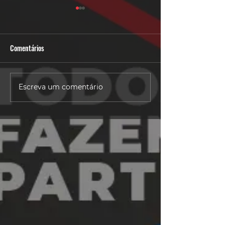
Comentários
6 Dicas - BODY CO
6 Dicas - Personal Training
Escreva um comentário