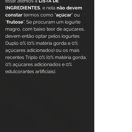
estar atentos à 
LISTA DE 
INGREDIENTES
, e nela 
não devem 
constar
 termos como “
açúcar
” ou 
“
frutose
”. Se procuram um iogurte 
magro, com baixo teor de açucares, 
devem então optar pelos iogurtes 
Duplo 0% (0% matéria gorda e 0% 
açúcares adicionados) ou os mais 
recentes Triplo 0% (0% matéria gorda, 
0% açúcares adicionados e 0% 
edulcorantes artificiais).  