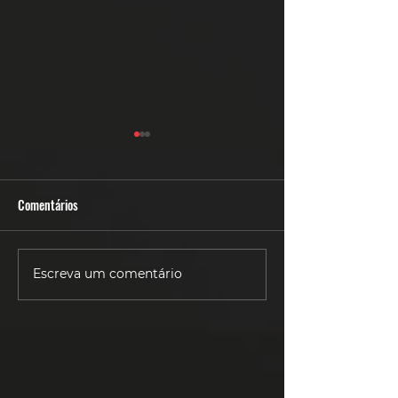
Comentários
6 Dicas - BODY CO
6 Dicas - Personal Training
Escreva um comentário