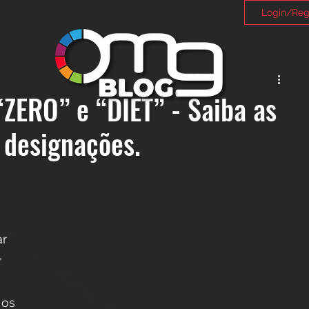
Login/Reg
ZERO” e “DIET” - Saiba as
 designações.
r 
 
 os 