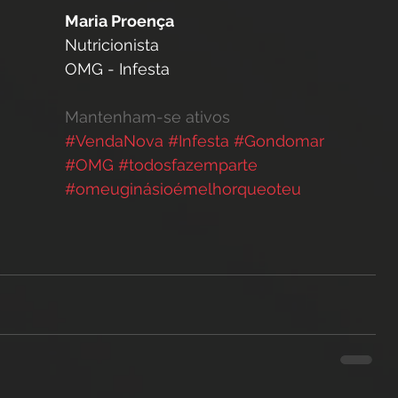
Maria Proença
Nutricionista
OMG - Infesta
Mantenham-se ativos 
#VendaNova
#Infesta
#Gondomar
#OMG
#todosfazemparte
#omeuginásioémelhorqueoteu