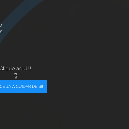
o 
as
Clique aqui !!
👇
E JÁ A CUIDAR DE SI!