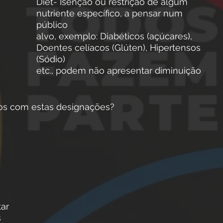
Diet- Isenção ou restrição de algum 
nutriente específico, a pensar num 
público
alvo, exemplo: Diabéticos (açúcares), 
Doentes celíacos (Glúten), Hipertensos 
(Sódio)
etc., podem não apresentar diminuição 
os com estas designações?
ar 
 