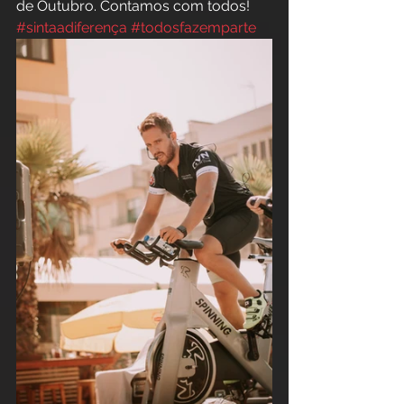
de Outubro. Contamos com todos!
#sintaadiferença
#todosfazemparte